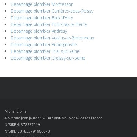
Depannage plombier Montesson
Depannage plombier Carrières-sous-Poissy
Depannage plombier Bois-d'Arcy
Depannage plombier Fontenay-le-Fleury
Depannage plombier Andrésy
Depannage plombier Voisins-le-Bretonneux
Depannage plombier Aubergenville
Depannage plombier Triel-sur-Seine
Depannage plombier Croissy-sur-Seine
Michel Elbilia
4 Avenue Jean Jaurés 94100 Saint-Maur-des-Fossés France
N°SIREN: 378337919
N°SIRET: 37833791900070