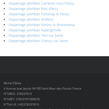
Depannage plombier Carrières-sous-Poissy
Depannage plombier Bois-d'Arcy
Depannage plombier Fontenay-le-Fleury
Depannage plombier Andrésy
Depannage plombier Voisins-le-Bretonneux
Depannage plombier Aubergenville
Depannage plombier Triel-sur-Seine
Depannage plombier Croissy-sur-Seine
Michel Elbilia
4 Avenue Jean Jaurés 94100 Saint-Maur-des-Fossés France
N°SIREN: 378337919
N°SIRET: 37833791900070
N°TVA UE: fr85378337919