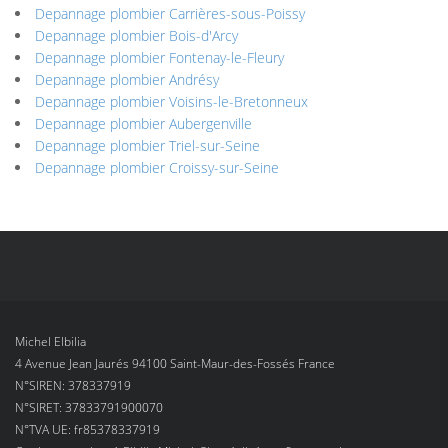
Depannage plombier Carrières-sous-Poissy
Depannage plombier Bois-d'Arcy
Depannage plombier Fontenay-le-Fleury
Depannage plombier Andrésy
Depannage plombier Voisins-le-Bretonneux
Depannage plombier Aubergenville
Depannage plombier Triel-sur-Seine
Depannage plombier Croissy-sur-Seine
Michel Elbilia
4 Avenue Jean Jaurés 94100 Saint-Maur-des-Fossés France
N°SIREN: 378337919
N°SIRET: 37833791900070
N°TVA UE: fr85378337919