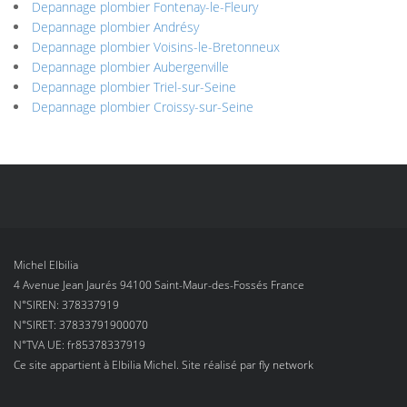
Depannage plombier Fontenay-le-Fleury
Depannage plombier Andrésy
Depannage plombier Voisins-le-Bretonneux
Depannage plombier Aubergenville
Depannage plombier Triel-sur-Seine
Depannage plombier Croissy-sur-Seine
Michel Elbilia
4 Avenue Jean Jaurés 94100 Saint-Maur-des-Fossés France
N°SIREN: 378337919
N°SIRET: 37833791900070
N°TVA UE: fr85378337919
Ce site appartient à Elbilia Michel. Site réalisé par
fly network