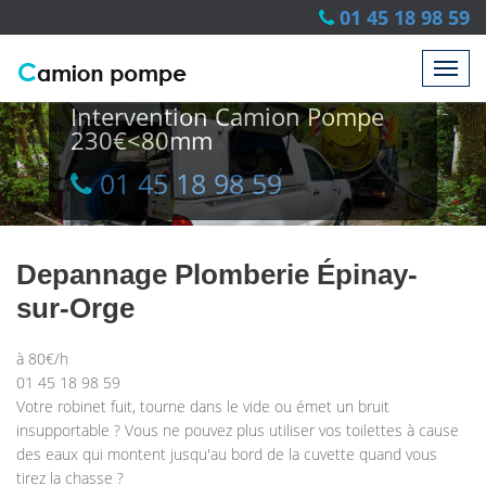
01 45 18 98 59
Intervention Camion Pompe
230€<80mm
01 45 18 98 59
01 45 18 98 59
Depannage Plomberie Épinay-
sur-Orge
à 80€/h
01 45 18 98 59
Votre robinet fuit, tourne dans le vide ou émet un bruit
insupportable ? Vous ne pouvez plus utiliser vos toilettes à cause
des eaux qui montent jusqu'au bord de la cuvette quand vous
tirez la chasse ?