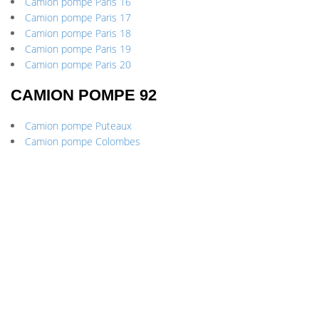
Camion pompe Paris 16
Camion pompe Paris 17
Camion pompe Paris 18
Camion pompe Paris 19
Camion pompe Paris 20
CAMION POMPE 92
Camion pompe Puteaux
Camion pompe Colombes
Camion pompe Asnières-sur-Seine
Camion pompe Rueil-Malmaison
Camion pompe Marnes-la-Coquette
Camion pompe Vaucresson
Camion pompe Ville-d’Avray
Camion pompe Courbevoie
Camion pompe Villeneuve-la-Garenne
Camion pompe Garches
Camion pompe Chaville
Camion pompe Le Plessis-Robinson
Camion pompe Bourg-la-Reine