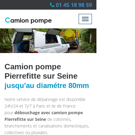
01 45 18 98 59
Camion pompe
Pierrefitte sur Seine
jusqu'au diamétre 80mm
Notre service de dépannage est disponible
24h/24 et 7j/7 à Paris et ile de France
pour
débouchage avec
camion pompe
Pierrefitte sur Seine
de colonnes,
branchements et canalisations domestiques,
collectives ou pluviales.