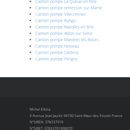
Camion pompe La Queue-en-Brie
Camion pompe ormesson sur Marne
Camion pompe Villecresnes
Camion pompe Rungis
Camion pompe Marolles en Brie
Camion pompe Ablon sur Seine
Camion pompe Mandres les Roses
Camion pompe Noiseau
Camion pompe Santeny
Camion pompe Perigny
Michel Elbilia
4 Avenue Jean Jaurés 94100 Saint-Maur-des-Fossés France
N°SIREN: 378337919
N°SIRET: 37833791900070