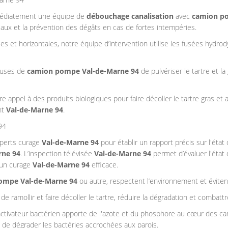
médiatement une équipe de
débouchage canalisation
avec
camion p
aux et la prévention des dégâts en cas de fortes intempéries.
les et horizontales, notre équipe d’intervention utilise les fusées hydr
buses de
camion pompe
Val-de-Marne 94
de pulvériser le tartre et l
re appel à des produits biologiques pour faire décoller le tartre gras et 
nt
Val-de-Marne 94
.
94
experts curage
Val-de-Marne 94
pour établir un rapport précis sur l'état
rne 94
. L’inspection télévisée
Val-de-Marne 94
permet d’évaluer l'état 
 un curage
Val-de-Marne 94
efficace.
ompe Val-de-Marne 94
ou autre, respectent l’environnement et évitent
e ramollir et faire décoller le tartre, réduire la dégradation et combattr
ctivateur bactérien apporte de l'azote et du phosphore au cœur des canal
de dégrader les bactéries accrochées aux parois.