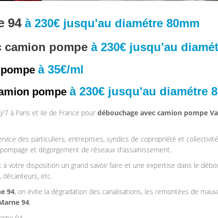
e 94
à 230€ jusqu'au diamétre 80mm
ec camion pompe
à 230€ jusqu'au diamé
à 35€/ml
n pompe
à 230€ jusqu'au diamétre
 camion pompe
/7 à Paris et ile de France pour
débouchage avec
camion pompe
Va
rvice des particuliers, entreprises, syndics de copropriété et collectivit
 pompage et dégorgement de réseaux d'assainissement.
à votre disposition un grand savoir faire et une expertise dans le dé
n, décanteurs, etc.
e 94
, on évite la dégradation des canalisations, les remontées de mau
-Marne 94
.
arne 94