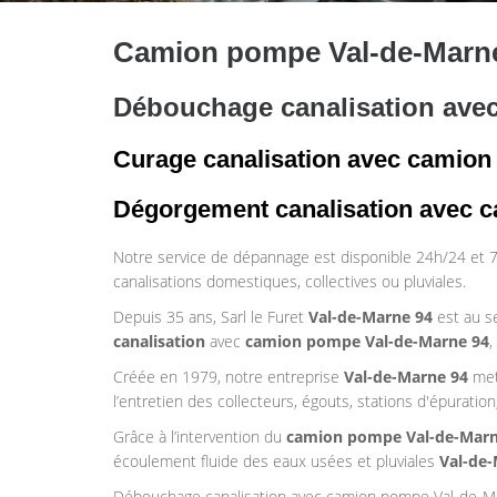
Camion pompe Val-de-Marn
Débouchage canalisation av
Curage canalisation avec camio
Dégorgement canalisation avec
Notre service de dépannage est disponible 24h/24 et 7j
canalisations domestiques, collectives ou pluviales.
Depuis 35 ans, Sarl le Furet
Val-de-Marne 94
est au se
canalisation
avec
camion pompe Val-de-Marne 94
,
Créée en 1979, notre entreprise
Val-de-Marne 94
met 
l’entretien des collecteurs, égouts, stations d'épuratio
Grâce à l’intervention du
camion pompe Val-de-Marn
écoulement fluide des eaux usées et pluviales
Val-de
Débouchage canalisation avec camion pompe Val-de-M