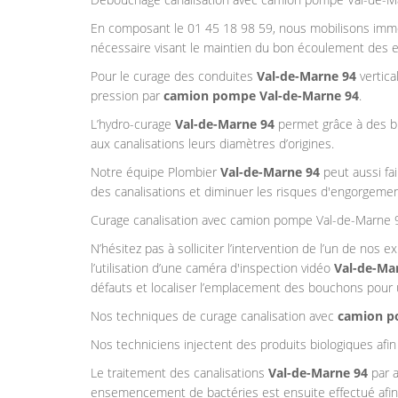
En composant le 01 45 18 98 59, nous mobilisons im
nécessaire visant le maintien du bon écoulement des e
Pour le curage des conduites
Val-de-Marne 94
vertica
pression par
camion pompe Val-de-Marne 94
.
L’hydro-curage
Val-de-Marne 94
permet grâce à des 
aux canalisations leurs diamètres d’origines.
Notre équipe Plombier
Val-de-Marne 94
peut aussi fai
des canalisations et diminuer les risques d'engorgeme
Curage canalisation avec camion pompe Val-de-Marne 
N’hésitez pas à solliciter l’intervention de l’un de nos 
l’utilisation d’une caméra d'inspection vidéo
Val-de-Ma
défauts et localiser l’emplacement des bouchons pour
Nos techniques de curage canalisation avec
camion p
Nos techniciens injectent des produits biologiques afin d
Le traitement des canalisations
Val-de-Marne 94
par a
ensemencement de bactéries est ensuite effectué afin 