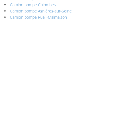
Camion pompe Colombes
Camion pompe Asnières-sur-Seine
Camion pompe Rueil-Malmaison
Camion pompe Marnes-la-Coquette
Camion pompe Vaucresson
Camion pompe Ville-d’Avray
Camion pompe Courbevoie
Camion pompe Villeneuve-la-Garenne
Camion pompe Garches
Camion pompe Chaville
Camion pompe Le Plessis-Robinson
Camion pompe Bourg-la-Reine
Camion pompe Sceaux
Camion pompe Châtillon
Camion pompe Sèvres
Camion pompe Levallois-Perret
Camion pompe Châtenay-Malabry
Camion pompe Bois-Colombes
Camion pompe Fontenay-aux-Roses
Camion pompe La Garenne-Colombes