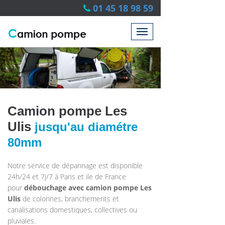
01 45 18 98 59
Camion pompe Les
Ulis
jusqu'au diamétre
80mm
Notre service de dépannage est disponible
24h/24 et 7j/7 à Paris et ile de France
pour
débouchage avec
camion pompe
Les
Ulis
de colonnes, branchements et
canalisations domestiques, collectives ou
pluviales.