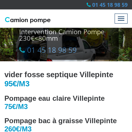
01 45 18 98 59
Intervention Camion Pompe
230€<80mm
01 45 18 98 59
01 45 18 98 59
vider fosse septique Villepinte
95€/M3
Pompage eau claire Villepinte
75€/M3
Pompage bac à graisse Villepinte
260€/M3