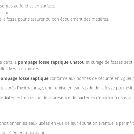
ésentes au fond et en surface.
ssion.
 de la fosse pour s’assurer du bon écoulement des matières.
ée dans le
pompage
fosse septique
Chatou
et curage de fosses septi
lectives ou pluviales.
pompage fosse septique
conforme aux normes de sécurité en vigueur
t, après l’hydro-curage, une remise en eau rapide de la fosse pour évit
édiatement en raison de la présence de bactéries d’épuration dans la b
nditionner les eaux usées en vue de leur épuration éventuelle par infil
l de l’élément épurateur.