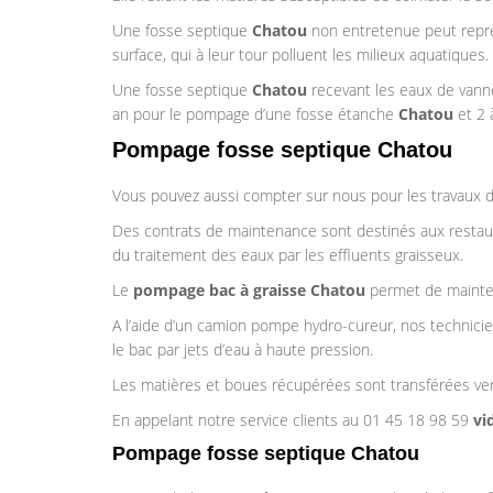
Une fosse septique
Chatou
non entretenue peut représ
surface, qui à leur tour polluent les milieux aquatiques.
Une fosse septique
Chatou
recevant les eaux de vanne
an pour le pompage d’une fosse étanche
Chatou
et 2 
Pompage fosse septique Chatou
Vous pouvez aussi compter sur nous pour les travaux 
Des contrats de maintenance sont destinés aux restaur
du traitement des eaux par les effluents graisseux.
Le
pompage bac à graisse
Chatou
permet de mainten
A l’aide d’un camion pompe hydro-cureur, nos technici
le bac par jets d’eau à haute pression.
Les matières et boues récupérées sont transférées ver
En appelant notre service clients au 01 45 18 98 59
vid
Pompage fosse septique Chatou