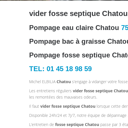
vider fosse septique Chato
Pompage eau claire Chatou
7
Pompage bac à graisse Chat
Pompage fosse septique Cha
TEL: 01 45 18 98 59
Michel ELBILIA
Chatou
s’engage à vidanger votre fosse
Les entretiens réguliers
vider fosse septique Chatou
les remontées des mauvaises odeurs.
Il faut
vider fosse septique Chatou
lorsque cette dern
Disponible 24h/24 et 7j/7, notre équipe de dépannage s
L’entretien de
fosse septique
Chatou
passe par 3 éta