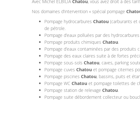
Avec Michel ELBILIA
Chatou
, vous avez droit à des tari
Nos domaines d’intervention « spécial pompage
Chato
Pompage hydrocarbures
Chatou
(carburants et 
de pétrole.
Pompage d’eaux polluées par des hydrocarbures 
Pompage produits chimiques
Chatou
.
Pompage d’eaux contaminées par des produits chi
Pompage des eaux claires suite à de fortes précip
Pompage sous-sols
Chatou
, caves, parking sou
Pompage cuves
Chatou
et pompage citernes pour
Pompage piscines
Chatou
, bassins, puits et ét
Pompage WC
Chatou
et pompage toilettes de ch
Pompage station de relevage
Chatou
.
Pompage suite débordement collecteur ou bouche