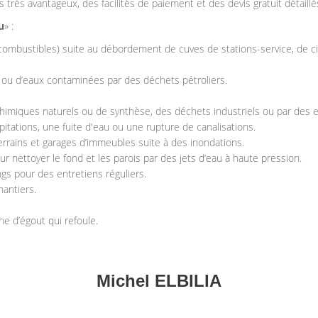
fs très avantageux, des facilités de paiement et des devis gratuit détaillé
u
» :
combustibles) suite au débordement de cuves de stations-service, de c
ou d’eaux contaminées par des déchets pétroliers.
miques naturels ou de synthèse, des déchets industriels ou par des ef
itations, une fuite d'eau ou une rupture de canalisations.
terrains et garages d’immeubles suite à des inondations.
 nettoyer le fond et les parois par des jets d’eau à haute pression.
angs pour des entretiens réguliers.
antiers.
 d’égout qui refoule.
Michel ELBILIA