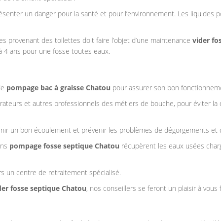
enter un danger pour la santé et pour l’environnement. Les liquides p
s provenant des toilettes doit faire l’objet d’une maintenance
vider fo
à 4 ans pour une fosse toutes eaux.
de
pompage bac à graisse
Chatou
pour assurer son bon fonctionnemen
ateurs et autres professionnels des métiers de bouche, pour éviter la 
ir un bon écoulement et prévenir les problèmes de dégorgements et 
ens
pompage
fosse septique
Chatou
récupèrent les eaux usées charg
s un centre de retraitement spécialisé.
er fosse septique Chatou
, nos conseillers se feront un plaisir à vous