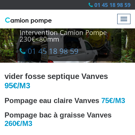
01 45 18 98 59
Intervention Camion Pompe
230€<80mm
01 45 18 98 59
01 45 18 98 59
vider fosse septique Vanves
95€/M3
Pompage eau claire Vanves
75€/M3
Pompage bac à graisse Vanves
260€/M3