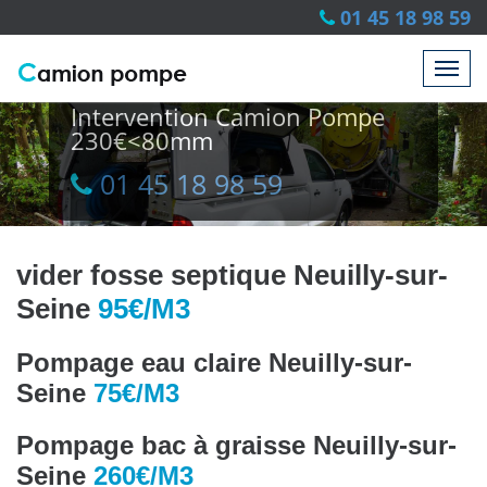
01 45 18 98 59
Intervention Camion Pompe
230€<80mm
01 45 18 98 59
01 45 18 98 59
vider fosse septique Neuilly-sur-
Seine
95€/M3
Pompage eau claire Neuilly-sur-
Seine
75€/M3
Pompage bac à graisse Neuilly-sur-
Seine
260€/M3