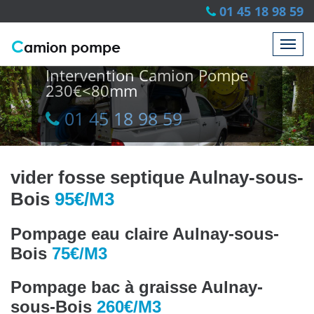
01 45 18 98 59
Intervention Camion Pompe
230€<80mm
01 45 18 98 59
01 45 18 98 59
vider fosse septique Aulnay-sous-
Bois
95€/M3
Pompage eau claire Aulnay-sous-
Bois
75€/M3
Pompage bac à graisse Aulnay-
sous-Bois
260€/M3