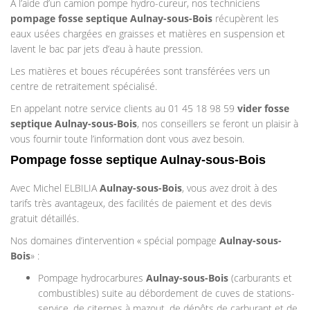
A l’aide d’un camion pompe hydro-cureur, nos techniciens
pompage
fosse septique
Aulnay-sous-Bois
récupèrent les
eaux usées chargées en graisses et matières en suspension et
lavent le bac par jets d’eau à haute pression.
Les matières et boues récupérées sont transférées vers un
centre de retraitement spécialisé.
En appelant notre service clients au 01 45 18 98 59
vider fosse
septique Aulnay-sous-Bois
, nos conseillers se feront un plaisir à
vous fournir toute l’information dont vous avez besoin.
Pompage fosse septique Aulnay-sous-Bois
Avec Michel ELBILIA
Aulnay-sous-Bois
, vous avez droit à des
tarifs très avantageux, des facilités de paiement et des devis
gratuit détaillés.
Nos domaines d’intervention « spécial pompage
Aulnay-sous-
Bois
» :
Pompage hydrocarbures
Aulnay-sous-Bois
(carburants et
combustibles) suite au débordement de cuves de stations-
service, de citernes à mazout, de dépôts de carburant et de