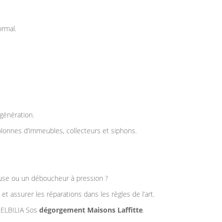
rmal.
génération.
olonnes d’immeubles, collecteurs et siphons.
touse ou un déboucheur à pression ?
t assurer les réparations dans les règles de l’art.
l ELBILIA Sos
dégorgement Maisons Laffitte
.