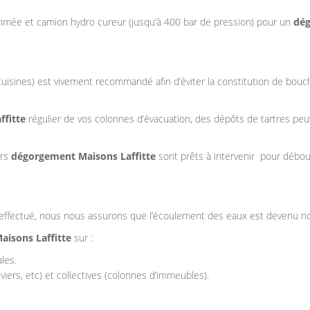
primée et camion hydro cureur (jusqu’à 400 bar de pression) pour un
dég
 cuisines) est vivement recommandé afin d’éviter la constitution de bouc
fitte
régulier de vos colonnes d’évacuation, des dépôts de tartres peu
urs
dégorgement Maisons Laffitte
sont prêts à intervenir pour débo
effectué, nous nous assurons que l’écoulement des eaux est devenu no
isons Laffitte
sur :
les.
iers, etc) et collectives (colonnes d’immeubles).