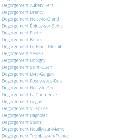
Degorgement Aubervilliers
Degorgement Drancy
Degorgement Noisy-le-Grand
Degorgement Épinay-sur-Seine
Degorgement Pantin
Degorgement Bondy
Degorgement Le Blanc-Mesnil
Degorgement Sevran
Degorgement Bobigny
Degorgement Saint-Ouen
Degorgement Livry-Gargan
Degorgement Rosny-sous-Bois
Degorgement Noisy-le-Sec
Degorgement La Courneuve
Degorgement Gagny
Degorgement Villepinte
Degorgement Bagnolet
Degorgement Stains
Degorgement Neuilly-sur-Marne
Degorgement Tremblay-en-France