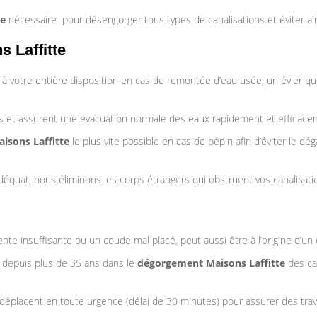
te
nécessaire pour désengorger tous types de canalisations et éviter ains
 Laffitte
à votre entière disposition en cas de remontée d’eau usée, un évier qui 
 et assurent une évacuation normale des eaux rapidement et efficace
isons Laffitte
le plus vite possible en cas de pépin afin d’éviter le 
équat, nous éliminons les corps étrangers qui obstruent vos canalisatio
nte insuffisante ou un coude mal placé, peut aussi être à l’origine d’un
té depuis plus de 35 ans dans le
dégorgement Maisons Laffitte
des can
e déplacent en toute urgence (délai de 30 minutes) pour assurer des tr