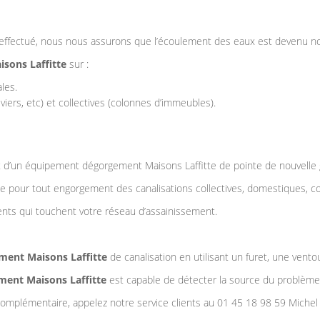
effectué, nous nous assurons que l’écoulement des eaux est devenu no
sons Laffitte
sur :
les.
iers, etc) et collectives (colonnes d’immeubles).
t d’un équipement dégorgement Maisons Laffitte de pointe de nouvelle 
ée pour tout engorgement des canalisations collectives, domestiques, c
nts qui touchent votre réseau d’assainissement.
ment Maisons Laffitte
de canalisation en utilisant un furet, une ven
ent Maisons Laffitte
est capable de détecter la source du problème e
complémentaire, appelez notre service clients au 01 45 18 98 59 Miche