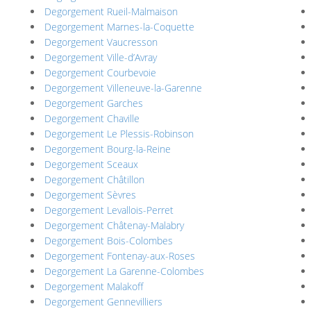
Degorgement Rueil-Malmaison
Degorgement Marnes-la-Coquette
Degorgement Vaucresson
Degorgement Ville-d’Avray
Degorgement Courbevoie
Degorgement Villeneuve-la-Garenne
Degorgement Garches
Degorgement Chaville
Degorgement Le Plessis-Robinson
Degorgement Bourg-la-Reine
Degorgement Sceaux
Degorgement Châtillon
Degorgement Sèvres
Degorgement Levallois-Perret
Degorgement Châtenay-Malabry
Degorgement Bois-Colombes
Degorgement Fontenay-aux-Roses
Degorgement La Garenne-Colombes
Degorgement Malakoff
Degorgement Gennevilliers