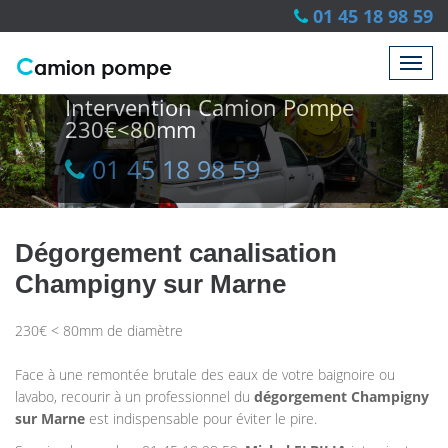
01 45 18 98 59
Intervention Camion Pompe
230€<80mm
01 45 18 98 59
01 45 18 98 59
Dégorgement canalisation
Champigny sur Marne
230€ < 80mm de diamètre
Face à une remontée brutale des eaux de votre baignoire ou
lavabo, recourir à un professionnel du
dégorgement Champigny
sur Marne
est indispensable pour éviter le pire.