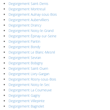
Degorgement Saint-Denis
Degorgement Montreuil
Degorgement Aulnay-sous-Bois
Degorgement Aubervilliers
Degorgement Drancy
Degorgement Noisy-le-Grand
Degorgement Épinay-sur-Seine
Degorgement Pantin
Degorgement Bondy
Degorgement Le Blanc-Mesnil
Degorgement Sevran
Degorgement Bobigny
Degorgement Saint-Ouen
Degorgement Livry-Gargan
Degorgement Rosny-sous-Bois
Degorgement Noisy-le-Sec
Degorgement La Courneuve
Degorgement Gagny
Degorgement Villepinte
Degorgement Bagnolet