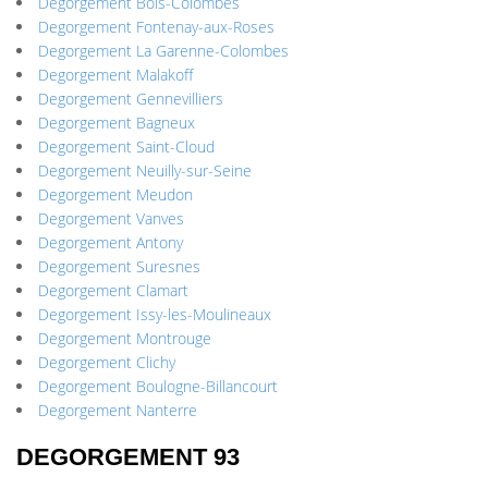
Degorgement Bois-Colombes
Degorgement Fontenay-aux-Roses
Degorgement La Garenne-Colombes
Degorgement Malakoff
Degorgement Gennevilliers
Degorgement Bagneux
Degorgement Saint-Cloud
Degorgement Neuilly-sur-Seine
Degorgement Meudon
Degorgement Vanves
Degorgement Antony
Degorgement Suresnes
Degorgement Clamart
Degorgement Issy-les-Moulineaux
Degorgement Montrouge
Degorgement Clichy
Degorgement Boulogne-Billancourt
Degorgement Nanterre
DEGORGEMENT 93