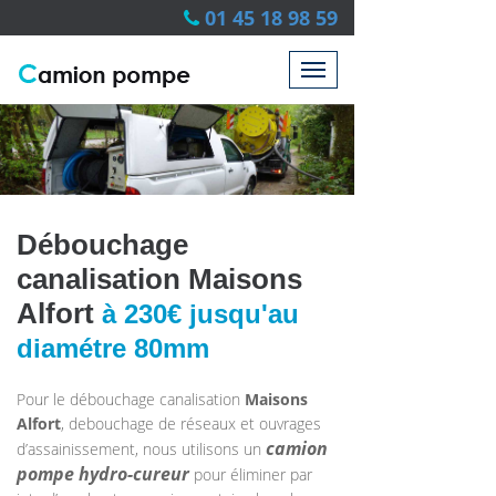
01 45 18 98 59
Débouchage
canalisation Maisons
Alfort
à 230€ jusqu'au
diamétre 80mm
Pour le débouchage canalisation
Maisons
Alfort
, debouchage de réseaux et ouvrages
camion
d’assainissement, nous utilisons un
pompe hydro-cureur
pour éliminer par