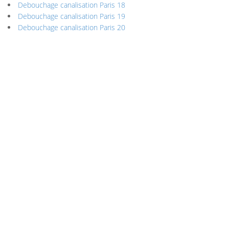
Debouchage canalisation Paris 18
Debouchage canalisation Paris 19
Debouchage canalisation Paris 20
DEBOUCHAGE
CANALISATION 77
Debouchage canalisation Chelles
Debouchage canalisation Meaux
Debouchage canalisation Melun
Debouchage canalisation Pontault-
Combault
Debouchage canalisation Savigny-le-
Temple
Debouchage canalisation Champs-sur-
Marne
Debouchage canalisation Bussy-Saint-
Georges
Debouchage canalisation Torcy
Debouchage canalisation Combs-la-Ville