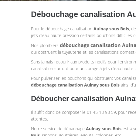
Débouchage canalisation A
Pour le débouchage canalisation
Aulnay sous Bois
, d
jets d’eau haute pression certains bouchons difficiles co
débouchage canalisation
Aulna
Nos plombiers
qui obstruent la tuyauterie et les canalisations domest
Sans jamais recourir aux produits nocifs pour l'enviro
canalisation surtout pour un curage à jets d’eau haute 
Pour pulvériser les bouchons qui obstruent vos canalis
débouchage canalisation
Aulnay sous Bois
ainsi d’
Déboucher canalisation Auln
Il suffit donc de composer le 01 45 18 98 59, pour re
attentes.
Notre service de dépannage
Aulnay sous Bois
est à v
Bois
, siphons, gouttières, égouts, colonnes, etc.