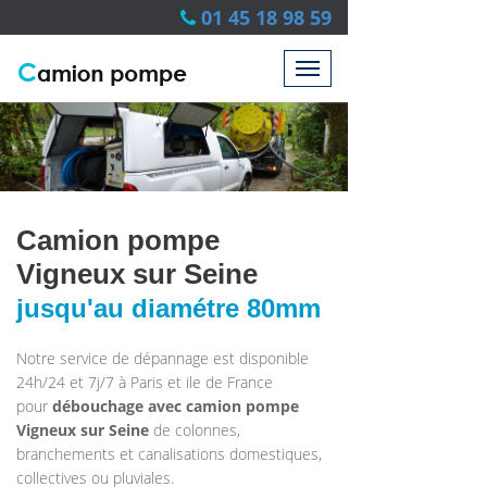
01 45 18 98 59
Camion pompe
Vigneux sur Seine
jusqu'au diamétre 80mm
Notre service de dépannage est disponible
24h/24 et 7j/7 à Paris et ile de France
pour
débouchage avec
camion pompe
Vigneux sur Seine
de colonnes,
branchements et canalisations domestiques,
collectives ou pluviales.