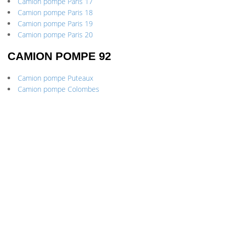
Camion pompe Paris 17
Camion pompe Paris 18
Camion pompe Paris 19
Camion pompe Paris 20
CAMION POMPE 92
Camion pompe Puteaux
Camion pompe Colombes
Camion pompe Asnières-sur-Seine
Camion pompe Rueil-Malmaison
Camion pompe Marnes-la-Coquette
Camion pompe Vaucresson
Camion pompe Ville-d’Avray
Camion pompe Courbevoie
Camion pompe Villeneuve-la-Garenne
Camion pompe Garches
Camion pompe Chaville
Camion pompe Le Plessis-Robinson
Camion pompe Bourg-la-Reine
Camion pompe Sceaux